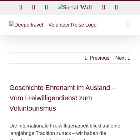
Skip
Facebook
Twitter
Instagram
Social
Rss
Email
to
Wall
content
Previous
Next
Geschichte Ehrenamt im Ausland –
Vom Freiwilligendienst zum
Voluntourismus
Die internationale Freiwilligenarbeit blickt auf eine
langjährige Tradition zurück – wir haben die