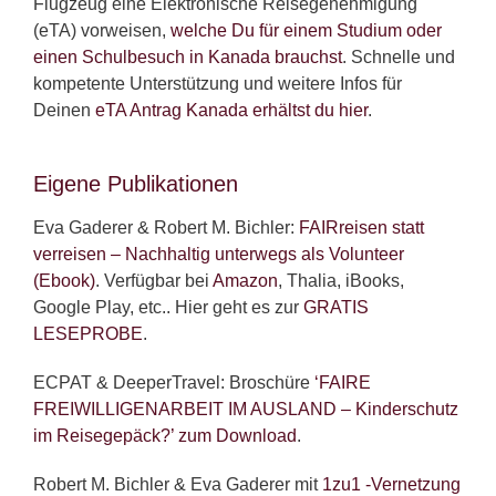
Flugzeug eine Elektronische Reisegenehmigung
(eTA) vorweisen,
welche Du für einem Studium oder
einen Schulbesuch in Kanada brauchst
. Schnelle und
kompetente Unterstützung und weitere Infos für
Deinen
eTA Antrag Kanada erhältst du hier
.
Eigene Publikationen
Eva Gaderer & Robert M. Bichler:
FAIRreisen statt
verreisen – Nachhaltig unterwegs als Volunteer
(Ebook)
. Verfügbar bei
Amazon
, Thalia, iBooks,
Google Play, etc.. Hier geht es zur
GRATIS
LESEPROBE
.
ECPAT & DeeperTravel: Broschüre
‘FAIRE
FREIWILLIGENARBEIT IM AUSLAND – Kinderschutz
im Reisegepäck?’ zum Download
.
Robert M. Bichler & Eva Gaderer mit
1zu1 -Vernetzung