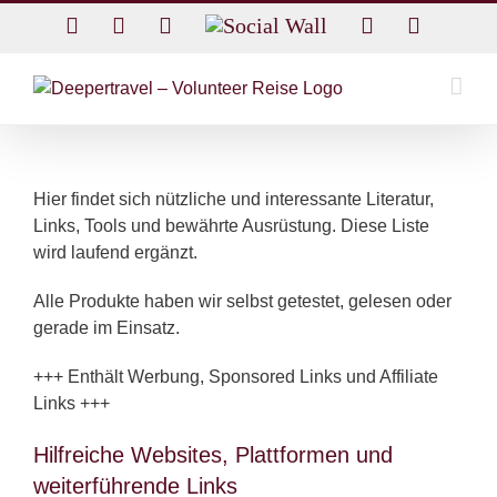
Skip
Facebook
Twitter
Instagram
Social
Rss
Email
to
Wall
content
Hier findet sich nützliche und interessante Literatur,
Links, Tools und bewährte Ausrüstung. Diese Liste
wird laufend ergänzt.
Alle Produkte haben wir selbst getestet, gelesen oder
gerade im Einsatz.
+++ Enthält Werbung, Sponsored Links und Affiliate
Links +++
Hilfreiche Websites, Plattformen und
weiterführende Links