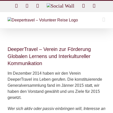
Skip
Facebook
Twitter
Instagram
Social
Rss
Email
to
Wall
content
DeeperTravel – Verein zur Förderung
Globalen Lernens und Interkultureller
Kommunikation
Im Dezember 2014 haben wir den Verein
DeeperTravel ins Leben gerufen. Die konstituierende
Generalversammlung fand im Jänner 2015 statt, wir
haben den Vorstand gewählt und uns Ziele für 2015
gesetzt.
Wer sich aktiv oder passiv einbringen will, Interesse an