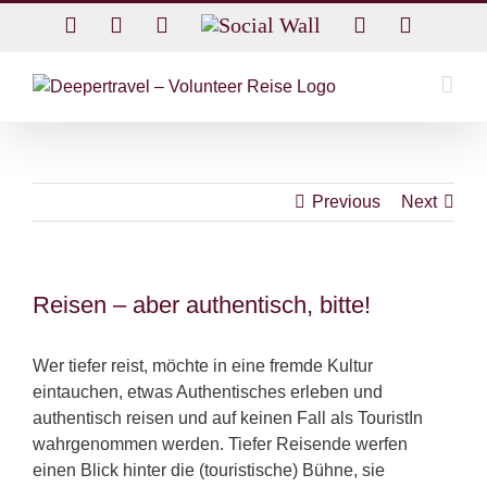
Skip
Facebook
Twitter
Instagram
Social
Rss
Email
to
Wall
content
Previous
Next
Reisen – aber authentisch, bitte!
Wer tiefer reist, möchte in eine fremde Kultur
eintauchen, etwas Authentisches erleben und
authentisch reisen und auf keinen Fall als TouristIn
wahrgenommen werden. Tiefer Reisende werfen
einen Blick hinter die (touristische) Bühne, sie