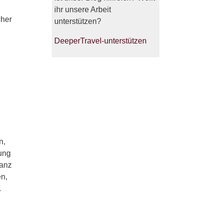
ihr unsere Arbeit
cher
unterstützen?
DeeperTravel-unterstützen
n,
zung
ganz
en,
.