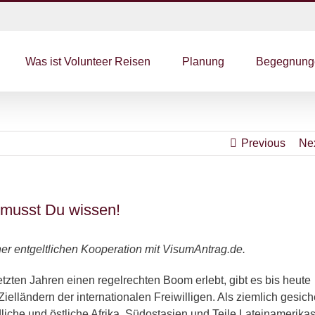
Was ist Volunteer Reisen
Planung
Begegnung
Previous
Ne
 musst Du wissen!
er entgeltlichen Kooperation mit VisumAntrag.de.
etzten Jahren einen regelrechten Boom erlebt, gibt es bis heute
elländern der internationalen Freiwilligen. Als ziemlich gesich
dliche und östliche Afrika, Südostasien und Teile Lateinamerika