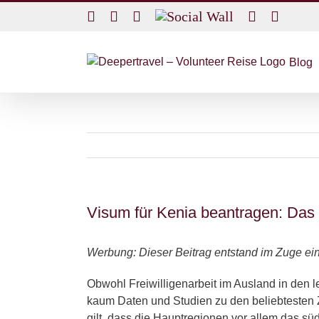
Skip
Facebook
Twitter
Instagram
Social
Rss
Email
to
Wall
content
Blog
Visum für Kenia beantragen: Das
Werbung: Dieser Beitrag entstand im Zuge ein
Obwohl Freiwilligenarbeit im Ausland in den l
kaum Daten und Studien zu den beliebtesten Zi
gilt, dass die Hauptregionen vor allem das sü