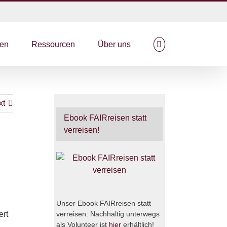
en
Ressourcen
Über uns
xt
Ebook FAIRreisen statt
verreisen!
Unser Ebook FAIRreisen statt
ert
verreisen. Nachhaltig unterwegs
als Volunteer ist
hier
erhältlich!
s