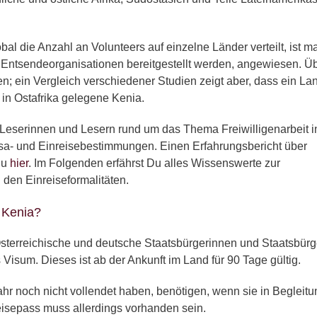
al die Anzahl an Volunteers auf einzelne Länder verteilt, ist m
en Entsendeorganisationen bereitgestellt werden, angewiesen. Ü
ten; ein Vergleich verschiedener Studien zeigt aber, dass ein La
s in Ostafrika gelegene Kenia.
Leserinnen und Lesern rund um das Thema Freiwilligenarbeit i
sa- und Einreisebestimmungen. Einen Erfahrungsbericht über
Du
hier
. Im Folgenden erfährst Du alles Wissenswerte zur
den Einreiseformalitäten.
n Kenia?
sterreichische und deutsche Staatsbürgerinnen und Staatsbürg
s Visum. Dieses ist ab der Ankunft im Land für 90 Tage gültig.
hr noch nicht vollendet haben, benötigen, wenn sie in Begleitu
Reisepass muss allerdings vorhanden sein.