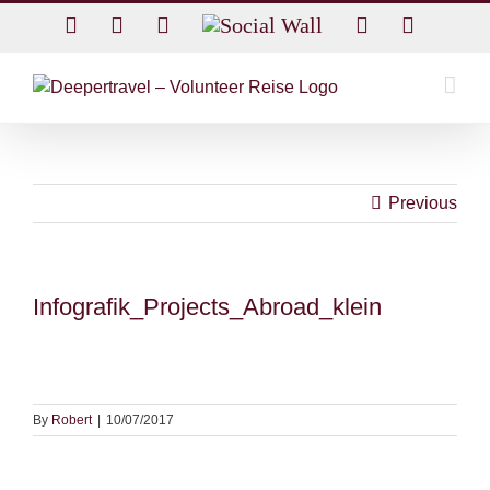
Skip
Facebook
Twitter
Instagram
Social
Rss
Email
to
Wall
content
Previous
Infografik_Projects_Abroad_klein
By
Robert
|
10/07/2017