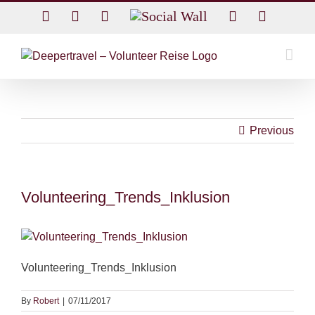
Skip
Facebook
Twitter
Instagram
Social
Rss
Email
to
Wall
content
Previous
Volunteering_Trends_Inklusion
Volunteering_Trends_Inklusion
By
Robert
|
07/11/2017