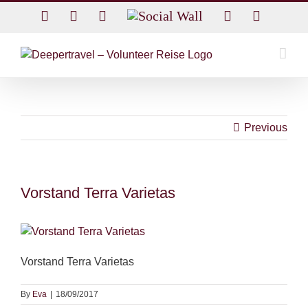
Skip
Facebook
Twitter
Instagram
Social
Rss
Email
to
Wall
content
Previous
Vorstand Terra Varietas
Vorstand Terra Varietas
By
Eva
|
18/09/2017